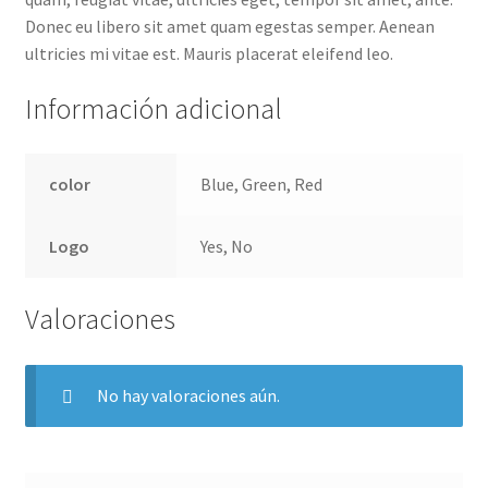
Donec eu libero sit amet quam egestas semper. Aenean
Refund and Returns Policy
ultricies mi vitae est. Mauris placerat eleifend leo.
Resultado del pago
Información adicional
Shop
color
Blue, Green, Red
Tiendas
Logo
Yes, No
Valoraciones
No hay valoraciones aún.