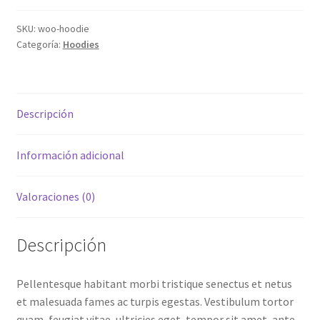
SKU:
woo-hoodie
Mismo ID
Categoría:
Hoodies
My Account
Página de ejemplo
Descripción
Panel del vendedor
Información adicional
Política de privacidad
Valoraciones (0)
Portada
Descripción
Prueba donación
Pellentesque habitant morbi tristique senectus et netus
Prueba producto
et malesuada fames ac turpis egestas. Vestibulum tortor
quam, feugiat vitae, ultricies eget, tempor sit amet, ante.