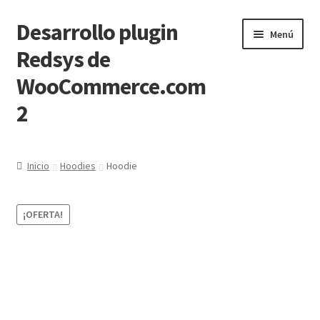
Desarrollo plugin
Ir
Ir
Menú
a
al
Redsys de
la
contenido
WooCommerce.com
navegación
2
Inicio
Inicio
Hoodies
Hoodie
adyen
¡OFERTA!
Become a Vendor
Become a Vendor
Blog