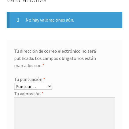
Mismo ID
No hay valoraciones aún.
My Account
Página de ejemplo
Tu dirección de correo electrónico no será
publicada.
Los campos obligatorios están
Panel del vendedor
marcados con
*
Política de privacidad
Tu puntuación
*
Portada
Tu valoración
*
Prueba donación
Prueba producto