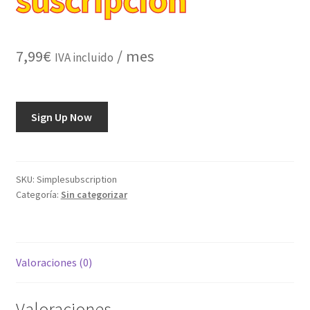
Carrito de la compra
Cart
7,99
€
/ mes
IVA incluido
Cookie Policy (EU)
Producto
Sign Up Now
deseos
suscripción
cantidad
diferentes ID
SKU:
Simplesubscription
Categoría:
Sin categorizar
Error
Finalizar compra
Valoraciones (0)
Gracias por tu pedido
Valoraciones
Mi cuenta