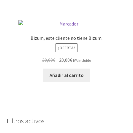
Bizum, este cliente no tiene Bizum.
¡OFERTA!
El
El
30,00
€
20,00
€
IVA incluido
precio
precio
original
actual
Añadir al carrito
era:
es:
30,00€.
20,00€.
Filtros activos