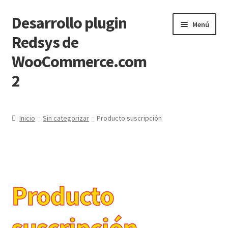
Desarrollo plugin
Ir
Ir
Menú
a
al
Redsys de
la
contenido
WooCommerce.com
navegación
2
Inicio
Inicio
Sin categorizar
Producto suscripción
adyen
Become a Vendor
Producto
Become a Vendor
Blog
suscripción